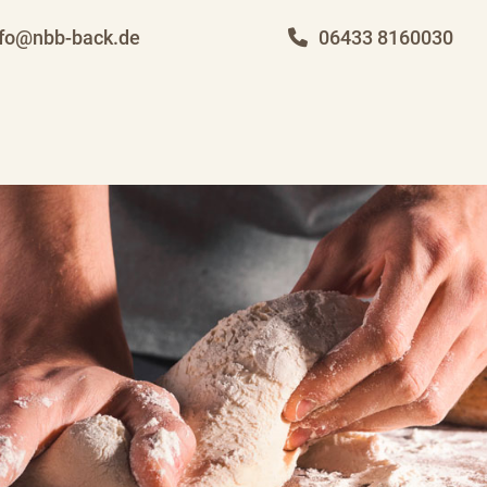
nfo@nbb-back.de
06433 8160030